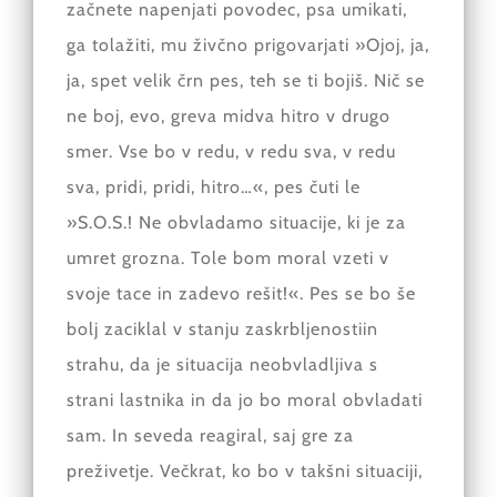
začnete napenjati povodec, psa umikati,
ga tolažiti, mu živčno prigovarjati »Ojoj, ja,
ja, spet velik črn pes, teh se ti bojiš. Nič se
ne boj, evo, greva midva hitro v drugo
smer. Vse bo v redu, v redu sva, v redu
sva, pridi, pridi, hitro…«, pes čuti le
»S.O.S.! Ne obvladamo situacije, ki je za
umret grozna. Tole bom moral vzeti v
svoje tace in zadevo rešit!«. Pes se bo še
bolj zaciklal v stanju zaskrbljenostiin
strahu, da je situacija neobvladljiva s
strani lastnika in da jo bo moral obvladati
sam. In seveda reagiral, saj gre za
preživetje. Večkrat, ko bo v takšni situaciji,