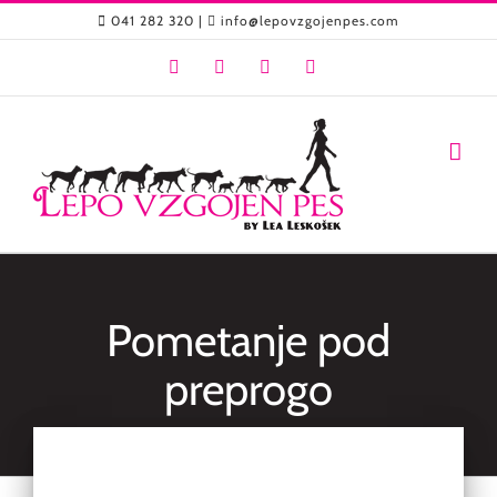
Skip
041 282 320
|
info@lepovzgojenpes.com
to
Facebook
YouTube
Instagram
Email
content
Pometanje pod
preprogo