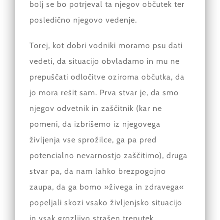
bolj se bo potrjeval ta njegov občutek ter
posledično njegovo vedenje.
Torej, kot dobri vodniki moramo psu dati
vedeti, da situacijo obvladamo in mu ne
prepuščati odločitve oziroma občutka, da
jo mora rešit sam. Prva stvar je, da smo
njegov odvetnik in zaščitnik (kar ne
pomeni, da izbrišemo iz njegovega
življenja vse sprožilce, ga pa pred
potencialno nevarnostjo zaščitimo), druga
stvar pa, da nam lahko brezpogojno
zaupa, da ga bomo »živega in zdravega«
popeljali skozi vsako življenjsko situacijo
in vsak grozljivo strašen trenutek.