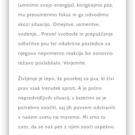
(umirimo svojo energijo), korigirajmo psa,
mu preusmerimo fokus in ga odvodimo
skozi situacijo. Omejitve, usmeritve,
vodenje… Preveč svobode in prepuščanje
odločitve psu ter nikakršne posledice za
njegovo neprimerno reakcijo bo osnovno
težavo poslabšalo. Verjemite.
Življenje je lepo, še posebej za psa, ki živi
prav vsak trenutek sproti. A je polno
nepredvidljivih situacij, s katerimi se je
potrebno soočiti, saj jih povsem odstraniti
v našem svetu ne moremo. Mi smo tu
zato, da se naš pes z njimi sooči uspešno.