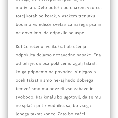
motiviran. Delo poteka po enakem vzorcu,
torej korak po korak, v vsakem trenutku
bodimo »središče sveta« za našega psa in
ne dovolimo, da odpoklic ne uspe.
Kot že rečeno, velikokrat ob učenju
odpoklica delamo nezavedne napake. Ena
od teh je, da psa pokličemo zgolj takrat,
ko ga pripnemo na povodec. V njegovih
očeh takrat nismo nekaj hudo dobrega,
temveč smo mu odvzeli vso zabavo in
svobodo. Kar kmalu bo ugotovil, da se mu
ne splača prit k vodniku, saj bo vsega
lepega takrat konec. Zato bo začel