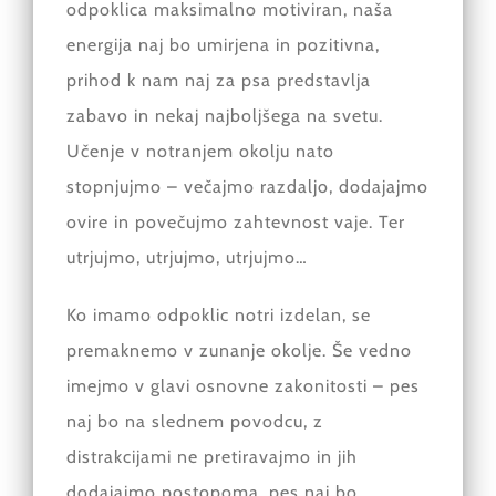
odpoklica maksimalno motiviran, naša
energija naj bo umirjena in pozitivna,
prihod k nam naj za psa predstavlja
zabavo in nekaj najboljšega na svetu.
Učenje v notranjem okolju nato
stopnjujmo – večajmo razdaljo, dodajajmo
ovire in povečujmo zahtevnost vaje. Ter
utrjujmo, utrjujmo, utrjujmo…
Ko imamo odpoklic notri izdelan, se
premaknemo v zunanje okolje. Še vedno
imejmo v glavi osnovne zakonitosti – pes
naj bo na slednem povodcu, z
distrakcijami ne pretiravajmo in jih
dodajajmo postopoma, pes naj bo