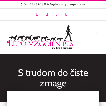
Skip
041 282 320
|
info@lepovzgojenpes.com
to
Facebook
YouTube
Instagram
Email
content
S trudom do čiste
zmage